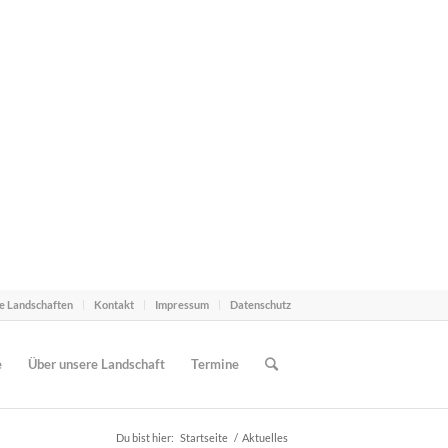
e Landschaften
Kontakt
Impressum
Datenschutz
e
Über unsere Landschaft
Termine
Du bist hier:
Startseite
/
Aktuelles