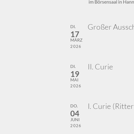
im Börsensaal in Han
Großer Aussc
DI.
17
MÄRZ
2026
II. Curie
DI.
19
MAI
2026
I. Curie (Ritte
DO.
04
JUNI
2026